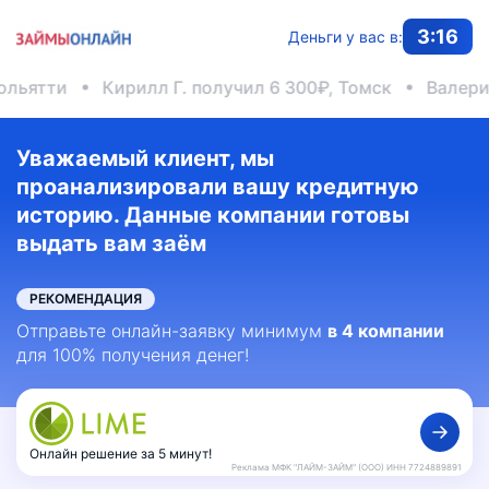
3:16
Деньги у вас в:
Кирилл Г. получил 6 300₽, Томск
Валерия К. пол
Уважаемый клиент, мы
проанализировали вашу кредитную
историю. Данные компании готовы
выдать вам заём
РЕКОМЕНДАЦИЯ
Отправьте онлайн-заявку минимум
в 4 компании
для 100% получения денег!
Онлайн решение за 5 минут!
Реклама МФК "ЛАЙМ-ЗАЙМ" (ООО) ИНН 7724889891